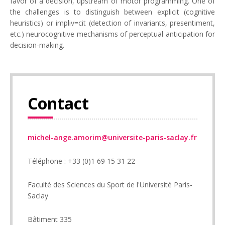
favor of a decision, upstream of motor programming. One of
the challenges is to distinguish between explicit (cognitive
heuristics) or impliv=cit (detection of invariants, presentiment,
etc.) neurocognitive mechanisms of perceptual anticipation for
decision-making.
Contact
michel-ange.amorim@universite-paris-saclay.fr
Téléphone : +33 (0)1 69 15 31 22
Faculté des Sciences du Sport de l'Université Paris-
Saclay
Bâtiment 335