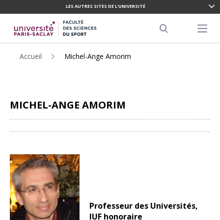
LES AUTRES SITES DE L'UNIVERSITÉ
ALLER
AU
Menu pr
CONTENU
Search
PRINCIPAL
Accueil
Michel-Ange Amorim
MICHEL-ANGE AMORIM
Partager
Professeur des Universités,
IUF honoraire