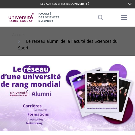
LES AUTRES SITES DE L'UNIVERSITÉ
ALLER
AU
Menu pr
CONTENU
Search
PRINCIPAL
Accueil
Le réseau alumni de la Faculté des Sciences du
Sport