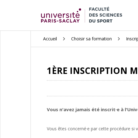
ALLER
Accueil
Choisir sa formation
Inscri
AU
CONTENU
PRINCIPAL
1ÈRE INSCRIPTION M
Vous n'avez jamais été inscrit·e à l'Uni
Vous êtes concerné·e par cette procédure si vo