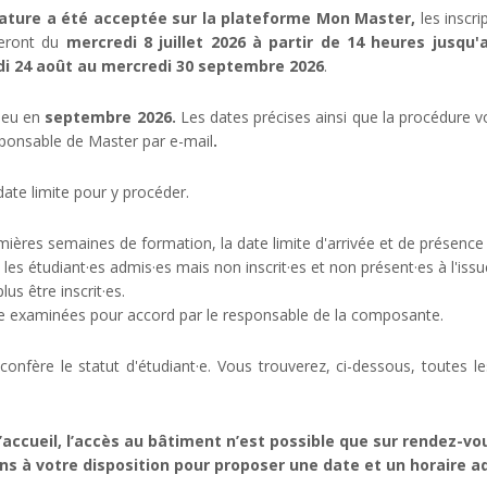
dature a été acceptée sur la plateforme Mon Master,
les inscr
leront du
mercredi 8 juillet 2026 à partir de 14 heures jusqu'
ndi 24 août au mercredi 30 septembre 2026
.
lieu en
septembre 2026.
Les dates précises ainsi que la procédure
sponsable de Master par e-mail
.
ate limite pour y procéder.
ières semaines de formation, la date limite d'arrivée et de présence 
si les étudiant·es admis·es mais non inscrit·es et non présent·es à l'i
us être inscrit·es.
être examinées pour accord par le responsable de la composante.
s confère le statut d'étudiant·e. Vous trouverez, ci-dessous, toutes 
’accueil, l’accès au bâtiment n’est possible que sur rendez-vou
s à votre disposition pour proposer une date et un horaire a