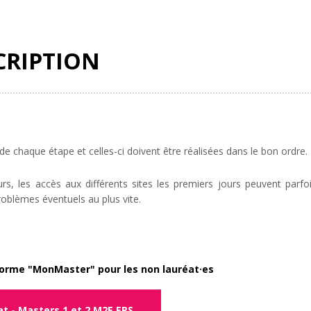
CRIPTION
e chaque étape et celles-ci doivent être réalisées dans le bon ordre.
urs, les accès aux différents sites les premiers jours peuvent parfoi
roblèmes éventuels au plus vite.
forme "MonMaster" pour les non lauréat·es
t - Masters 1 et 2 M2E EPS