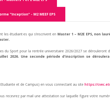
forme "Inception" - M2 MEEF EPS
 les étudiant·es qui s’inscrivent en
Master 1 – M2E EPS, non laur
aster.
ces du Sport pour la rentrée universitaire 2026/2027 se dérouleront 
uillet 2026. Une seconde période d'inscription se dérouler
ie Etudiante et de Campus) en vous connectant au site
https://cvec.et
us recevrez par mail une attestation sur laquelle figure votre numér