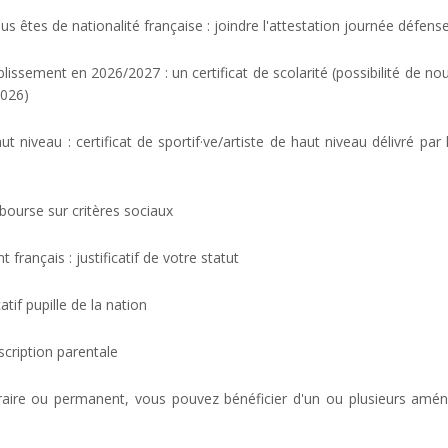
s êtes de nationalité française : joindre l'attestation journée défens
blissement en 2026/2027 : un certificat de scolarité (possibilité de no
2026)
ut niveau : certificat de sportif·ve/artiste de haut niveau délivré pa
 bourse sur critères sociaux
français : justificatif de votre statut
catif pupille de la nation
scription parentale
raire ou permanent, vous pouvez bénéficier d'un ou plusieurs am