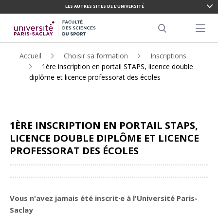
LES AUTRES SITES DE L'UNIVERSITÉ
ALLER
AU
Menu pr
CONTENU
Search
PRINCIPAL
Accueil
Choisir sa formation
Inscriptions
1ère inscription en portail STAPS, licence double
diplôme et licence professorat des écoles
1ÈRE INSCRIPTION EN PORTAIL STAPS,
LICENCE DOUBLE DIPLÔME ET LICENCE
PROFESSORAT DES ÉCOLES
Partager
Vous n'avez jamais été inscrit·e à l'Université Paris-
Saclay