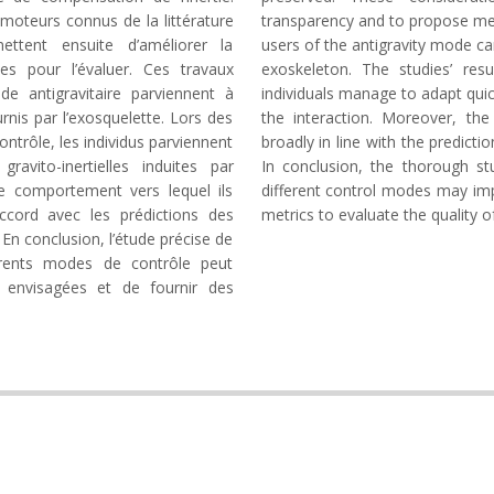
 moteurs connus de la littérature
transparency and to propose metr
ettent ensuite d’améliorer la
users of the antigravity mode can
s pour l’évaluer. Ces travaux
exoskeleton. The studies’ re
de antigravitaire parviennent à
individuals manage to adapt quic
urnis par l’exosquelette. Lors des
the interaction. Moreover, t
trôle, les individus parviennent
broadly in line with the predicti
avito-inertielles induites par
In conclusion, the thorough st
 le comportement vers lequel ils
different control modes may im
cord avec les prédictions des
metrics to evaluate the quality o
 En conclusion, l’étude précise de
férents modes de contrôle peut
e envisagées et de fournir des