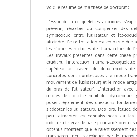
Voici le résumé de ma thèse de doctorat :
L’essor des exosquelettes actionnés s’expli
prévenir, résorber ou compenser des défi
symbiotique entre l’utilisateur et l’exosque
atteindre. Cette limitation est en partie du
les réponses motrices de l’humain lors de l’
Les travaux présentés dans cette thèse p
étudiant l’Interaction Humain-Exosquele
supérieur au travers de deux modes de c
concrètes sont nombreuses : le mode transp
mouvement de l’utilisateur) et le mode antigr
du bras de l’utilisateur). L’interaction av
modes de contrôle induit des dynamiques gra
posent également des questions fondament
s’adapter les utilisateurs. Dès lors, l’étude
peut alimenter les connaissances sur les
induites et servir de base pour améliorer ces
obtenus montrent que le ralentissement d
transparent peut s’expliquer par le manqu