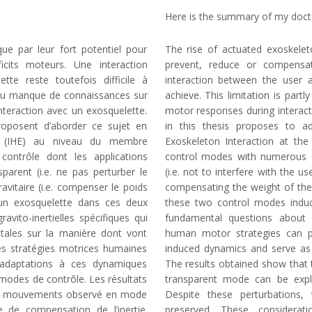
Here is the summary of my docto
que par leur fort potentiel pour
The rise of actuated exoskeleto
cits moteurs. Une interaction
prevent, reduce or compensat
lette reste toutefois difficile à
interaction between the user 
e au manque de connaissances sur
achieve. This limitation is par
interaction avec un exosquelette.
motor responses during interac
roposent d’aborder ce sujet en
in this thesis proposes to a
tte (IHE) au niveau du membre
Exoskeleton Interaction at the
ontrôle dont les applications
control modes with numerous c
arent (i.e. ne pas perturber le
(i.e. not to interfere with the 
avitaire (i.e. compenser le poids
compensating the weight of the 
ec un exosquelette dans ces deux
these two control modes induces
vito-inertielles spécifiques qui
fundamental questions about 
ales sur la manière dont vont
human motor strategies can p
 des stratégies motrices humaines
induced dynamics and serve as 
 adaptations à ces dynamiques
The results obtained show that
 modes de contrôle. Les résultats
transparent mode can be expla
es mouvements observé en mode
Despite these perturbations, 
e de compensation de l’inertie.
preserved. These considera