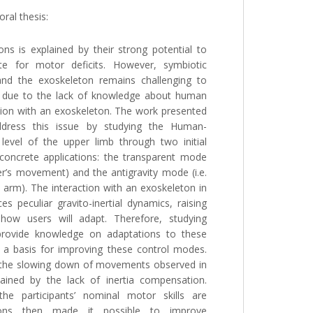
ral thesis:
ns is explained by their strong potential to
e for motor deficits. However, symbiotic
and the exoskeleton remains challenging to
tly due to the lack of knowledge about human
tion with an exoskeleton. The work presented
ddress this issue by studying the Human-
 level of the upper limb through two initial
oncrete applications: the transparent mode
user’s movement) and the antigravity mode (i.e.
arm). The interaction with an exoskeleton in
 peculiar gravito-inertial dynamics, raising
how users will adapt. Therefore, studying
rovide knowledge on adaptations to these
a basis for improving these control modes.
 the slowing down of movements observed in
ined by the lack of inertia compensation.
the participants’ nominal motor skills are
tions then made it possible to improve